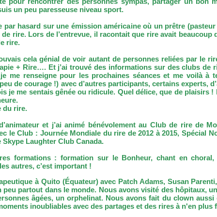
ante pour rencontrer des personnes sympas, partager un bon 
suis un peu paresseuse niveau sport.
 par hasard sur une émission américaine où un prêtre (pasteur o
e rire. Lors de l’entrevue, il racontait que rire avait beaucoup 
e rire.
ouvais cela génial de voir autant de personnes reliées par le ri
pie + Rire…. Et j’ai trouvé des informations sur des clubs de ri
, je me renseigne pour les prochaines séances et me voilà à t
peu de courage !) avec d’autres participants, certains experts,
is je me sentais gênée ou ridicule. Quel délice, que de plaisirs
heure.
 du rire.
on d’animateur et j’ai animé bénévolement au Club de rire de Mo
 le Club : Journée Mondiale du rire de 2012 à 2015, Spécial Noël
r le Skype Laughter Club Canada.
utres formations : formation sur le Bonheur, chant en chora
es autres, c’est important !
rapeutique
à Quito (Équateur) avec Patch Adams, Susan Parenti
peu partout dans le monde. Nous avons visité des hôpitaux, un c
rsonnes âgées, un orphelinat. Nous avons fait du clown aussi 
ents inoubliables avec des partages et des rires à n'en plus fin