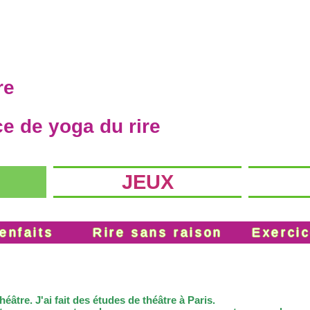
re
e de yoga du rire
JEUX
enfaits
Rire sans raison
Exerci
héâtre. J'ai fait des études de théâtre à Paris.