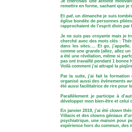
Je cherchais une activité motiv
remettre en forme, sachant que je 
Et paf, un dimanche je suis tombée
église bondée de personnes pliées d
rapprochaient de l’esprit divin par l
Je ne suis pas croyante mais je tr
cherché avec des mots clés : Théra
dans les sites…. Et go, j’appelle
comme une grande (allez, allez un 
a été une révélation, même si parfo
pas ont travaillé pendant 1 bonne 
Voilà comment j’ai attrapé la piqûre
Par la suite, j’ai fait la formati
organisé aussi des évènements avec
été aussi facilitatrice de rire pou
Parallèlement je participe à d’a
développer mon bien-être et celui d
En janvier 2019, j'ai été clown
thé
Villacis
et des clowns géniaux d'un 
psychiatrique, une maison pour pe
expérience hors du commun, des mom