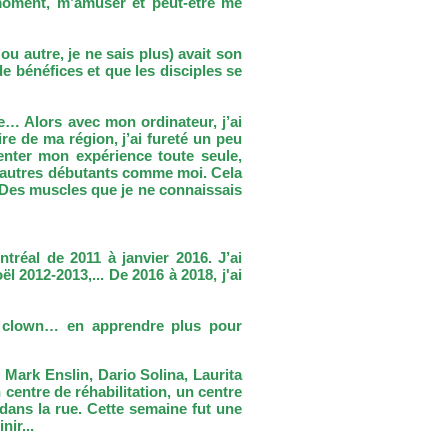
moment, m’amuser et peut-être me
u autre, je ne sais plus) avait son
de bénéfices et que les disciples se
re… Alors avec mon ordinateur, j’ai
re de ma région, j’ai fureté un peu
enter mon expérience toute seule,
 d’autres débutants comme moi.
Cela
 ! Des muscles que je ne connaissais
ntréal de 2011 à janvier 2016. J’ai
 2012-2013,... De 2016 à 2018, j'ai
l, clown… en apprendre plus pour
, Mark
Enslin, Dario Solina, Laurita
entre de réhabilitation, un centre
dans la rue. Cette semaine fut une
ir...